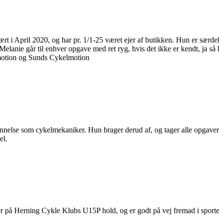
rt i April 2020, og har pr. 1/1-25 været ejer af butikken. Hun er sær
anie går til enhver opgave med ret ryg, hvis det ikke er kendt, ja så k
g motion og Sunds Cykelmotion
nnelse som cykelmekaniker. Hun brager derud af, og tager alle opgaver m
el.
rer på Herning Cykle Klubs U15P hold, og er godt på vej fremad i sport