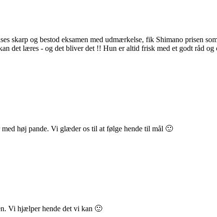
delses skarp og bestod eksamen med udmærkelse, fik Shimano prisen som
an det læres - og det bliver det !! Hun er altid frisk med et godt råd o
ed høj pande. Vi glæder os til at følge hende til mål 🙂
en. Vi hjælper hende det vi kan 🙂